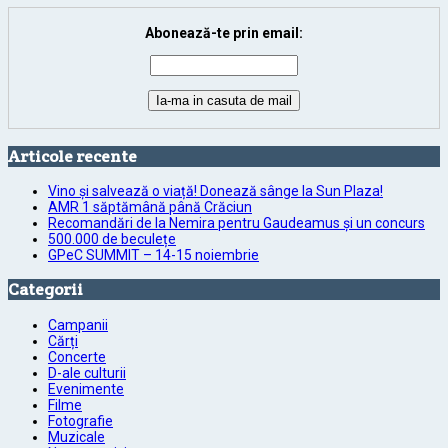
Abonează-te prin email:
Articole recente
Vino și salvează o viață! Donează sânge la Sun Plaza!
AMR 1 săptămână până Crăciun
Recomandări de la Nemira pentru Gaudeamus și un concurs
500.000 de beculețe
GPeC SUMMIT – 14-15 noiembrie
Categorii
Campanii
Cărți
Concerte
D-ale culturii
Evenimente
Filme
Fotografie
Muzicale