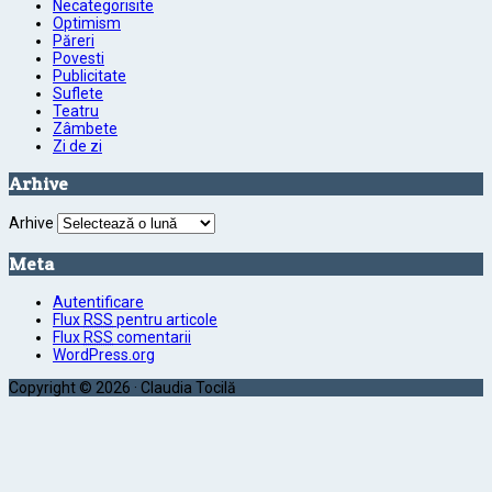
Necategorisite
Optimism
Păreri
Povesti
Publicitate
Suflete
Teatru
Zâmbete
Zi de zi
Arhive
Arhive
Meta
Autentificare
Flux
RSS
pentru articole
Flux
RSS
comentarii
WordPress.org
Copyright © 2026 · Claudia Tocilă