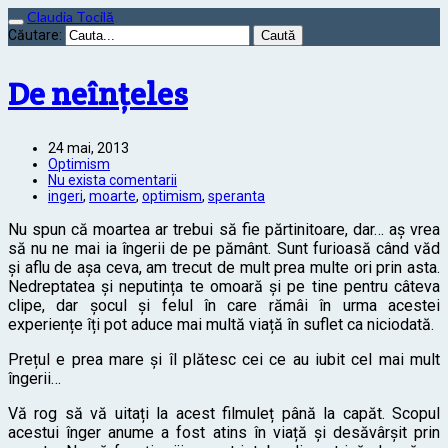
Claudia Tocilă
Căutare:
De neînțeles
24 mai, 2013
Optimism
Nu exista comentarii
ingeri
,
moarte
,
optimism
,
speranta
Nu spun că moartea ar trebui să fie părtinitoare, dar… aș vrea
să nu ne mai ia îngerii de pe pământ. Sunt furioasă când văd
și aflu de așa ceva, am trecut de mult prea multe ori prin asta.
Nedreptatea și neputința te omoară și pe tine pentru câteva
clipe, dar șocul și felul în care rămâi în urma acestei
experiențe îți pot aduce mai multă viață în suflet ca niciodată.
Prețul e prea mare și îl plătesc cei ce au iubit cel mai mult
îngerii…
Vă rog să vă uitați la acest filmuleț până la capăt. Scopul
acestui înger anume a fost atins în viață și desăvârșit prin