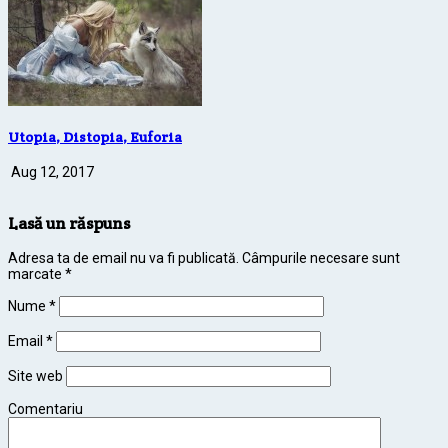
Utopia, Distopia, Euforia
Aug 12, 2017
Lasă un răspuns
Adresa ta de email nu va fi publicată.
Câmpurile necesare sunt
marcate
*
Nume
*
Email
*
Site web
Comentariu